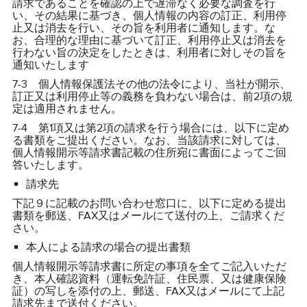
請求であることを確認の上で遅滞なく必要な調査を行
い、その結果に基づき、個人情報の内容の訂正、利用停
止又は消去を行い、その旨を利用者に通知します。な
お、合理的な理由に基づいて訂正、利用停止又は消去を
行わない旨の決定をしたときは、利用者に対しその旨を
通知いたします
7-3 個人情報保護法その他の法令により、当社が開示、
訂正又は利用停止等の義務を負わない場合は、前2項の規
定は適用されません。
7-4 第1項又は第2項の請求を行う場合には、以下に定め
る書類をご提出ください。なお、当該請求に対しては、
個人情報開示等請求書記載の住所宛に書面によってご回
答いたします。
請求先
下記９に記載のお問い合わせ窓口に、以下に定める提出
書類を郵送、FAX又はメールにて送付の上、ご請求くだ
さい。
本人による請求の場合の提出書類
個人情報開示等請求書に所定の事項を全てご記入いただ
き、本人確認資料（運転免許証、住民票、又は健康保険
証）の写しを添付の上、郵送、FAX又はメールにて上記
請求先まで送付ください。