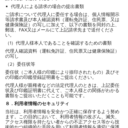
代理人による請求の場合の提出書類
ご請求について代理人に委任する場合は、個人情報開示
等請求書及び本人確認資料（運転免許証、住民票、又は
健康保険証）の写しに加えて、以下の書類を同封の上、
郵送、FAX又はメールにて上記請求先まで送付くださ
い。
（1）代理人様本人であることを確認するための書類
代理人確認資料（運転免許証、住民票又は健康保険証）
の写し
（2）委任状等
委任状（ご本人様の印鑑により捺印されたもの）及びそ
の印鑑の印鑑登録証明書をご提出ください。
代理人様が親権者などの法定代理人のときは、上記委任
状及び印鑑証明書に代えて、ご本人様との関係がわかる
書類をご提出いただくことも可能です。
８．利用者情報のセキュリティ
当社は、利用者情報を安全かつ正確に保存するよう努め
ます。この目的において、利用者情報の改ざん、滅失、
アクセス権限を持たない者からの不正アクセス等から技
術的かつ組織的な手段を用いて利用者情報を適切に保護