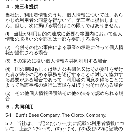
４．第三者提供
当社は、利用者情報のうち、個人情報については、あら
かじめ利用者の同意を得ないで、第三者に提供しませ
ん。但し、次に掲げる場合はこの限りではありません。
(1) 当社が利用目的の達成に必要な範囲内において個人
情報の取扱いの全部又は一部を委託する場合
(2) 合併その他の事由による事業の承継に伴って個人情
報が提供される場合
(3) ５の定めに従い個人情報を共同利用する場合
(4) 国の機関もしくは地方公共団体又はその委託を受け
た者が法令の定める事務を遂行することに対して協力す
る必要がある場合であって、利用者の同意を得ることに
よって当該事務の遂行に支障を及ぼすおそれがある場合
(5) その他個人情報保護法その他の法令で認められる場
合
５．共同利用
5-1 Burt’s Bees Company. The Clorox Company.
5-2 当社は、上記２(1)(ア)～(サ)に記載の利用者情報につ
いて、上記3-2(5)～(8)、(10)～ (15)、(20)及び(22)に記載の