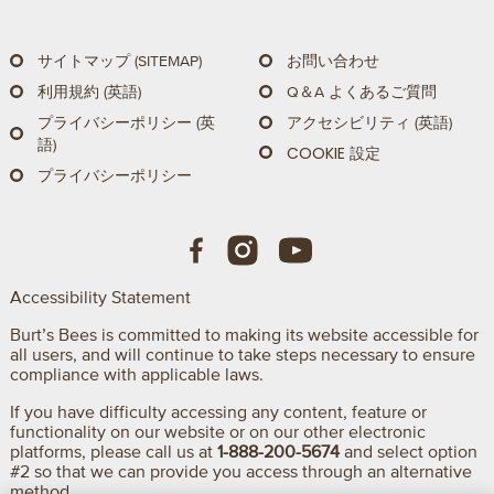
サイトマップ (SITEMAP)
お問い合わせ
利用規約 (英語)
Q＆A よくあるご質問
プライバシーポリシー (英
アクセシビリティ (英語)
語)
COOKIE 設定
プライバシーポリシー
Accessibility Statement
Burt’s Bees is committed to making its website accessible for
all users, and will continue to take steps necessary to ensure
compliance with applicable laws.
If you have difficulty accessing any content, feature or
functionality on our website or on our other electronic
platforms, please call us at
1-888-200-5674
and select option
#2 so that we can provide you access through an alternative
method.