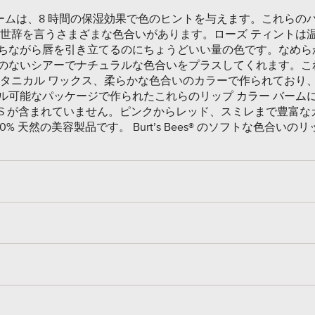
ップクリームは、8 時間の保湿効果で色のヒントを与えます。これら
お世辞を言うさまざまな色合いがあります。ローズ ティントは
ちながら唇を引き立てるのにちょうどいい量の色です。なめら
のないシアーでナチュラルな色合いをプラスしてくれます。こ
ボタニカル ワックス、柔らかな色合いのカラーで作られており
ル可能なパッケージで作られたこれらのリップ カラー バーム
S が含まれていません。ピンクからレッド、スミレまで豊富な
 天然の美容製品です。 Burt’s Bees® のソフトな色合いの